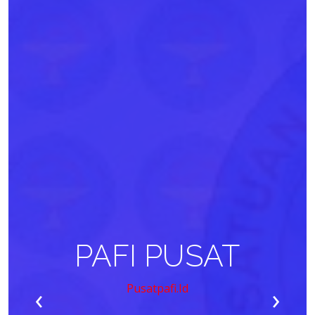
PAFI PUSAT
‹
›
Pusatpafi.id